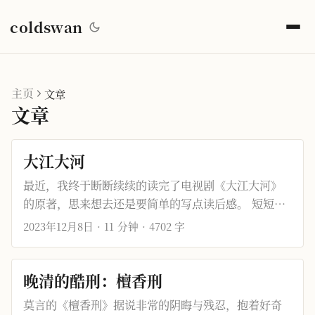
coldswan
主页
文章
文章
大江大河
最近，我终于断断续续的读完了电视剧《大江大河》
的原著，思来想去还是要简单的写点读后感。 短短的
几个月阅读下来，仿佛是走完了半辈子。这是今年读
2023年12月8日
·
11 分钟
·
4702 字
到的最好的一本书了。 原著叫做《大江东去》，作者
是阿耐，计三册成书于2009年。全书故事横跨1978年
至1998年，正好对应改革开放的前二十年。在2017年
晚清的酷刑：檀香刑
的时候，阿耐还出版过《艰难的制造》，续写了1998
莫言的《檀香刑》据说非常的阴晦与残忍，抱着好奇
年至2008年的故事，但是主角不再是前二十年的角