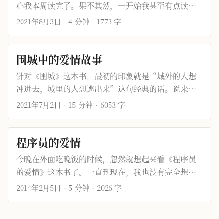
心我本周读完了。果不其然，一开始我甚至有点读不
色，虽然他们也有短暂的出场过。我是只看了《大江
下去，看着文字脑海中想象出来的行刑场景让人不寒
2021年8月3日
·
4 分钟
·
1773 字
东去》，对于1998年之后的续作只是粗略的很快翻
而栗，还好到最后读着读着也就麻木了。 故事的主线
过。 根据网络上的爆料，阿耐本人其实是宁波的某位
是，一个叫孙丙的人带头砸了德国修建的铁路，杀了
制造业高管，后下海做起了生意，所以全书也充分融
几个德国兵。袁世凯与德国司令克劳德决定公开处刑
围城中的爱情故事
合了作者本人的遭遇和见闻。主角宋运辉后来工作的
孙丙，以儆效尤。效力清王朝长达四十年的头号刽子
东海厂也被普遍认为就是位于宁波。 故事梗概 故事从
针对《围城》这本书，最初的印象就是“城外的人想
手赵甲决定使用传说中最残忍的檀香刑，以保证孙丙
1978年开始讲起。 中国在此之前遭受了“文革”的巨
冲进去，城里的人想逃出来”这句经典的话。说来惭
受刑后依然能存活五天，从而给五天后火车通车献
大破坏，终于于1977年决定恢复高考。并在1978年十
愧，直到这周才完整读完了全书。 此书读完，扑面袭
2021年7月2日
·
15 分钟
·
6053 字
礼。 这是个黑暗的年代，清王朝摇摇欲坠，外部列强
一届三中全会上，邓小平等领导人做出了改革开放的
来的是两个词：琐碎和失意。文中大量生活细节以及
环绕，国内义军蜂起。象征封建王朝的侩子手名义上
政治决策，从此中国大地迸发了勃勃生机，人民的生
对话的描写，让人感觉到俗世的同时又不免有点琐
风光无限，实际上只不过是列强的走狗罢了。一开始
活也得到了极大地提升。 故事中的几位主角也是从这
碎；主角几乎每件事最后都以失意收场，又使人觉得
程序员的爱情
依附于旧王朝的知识分子，最后幡然醒悟，亲自打响
个时期起，通过自己的拼搏，以及各种各种的人生选
看不到希望。也许这就是围城罢，一旦进入了这座
第一枪，饱含对这个时代的控诉。 文章的叙述技巧比
今晚在外面吃晚饭的时候，忽然就想起来看《程序员
择，走上了不同的道路。人生跌宕起伏，有过欢喜也
城，就再也走不出来了。 主角方鸿渐在整个故事中主
较新颖，基本都是以某一个角色的视角来叙述事情。
的爱情》这本书了。一直到现在，我也没有完全想明
经历过迷茫。 宋运辉 故事的核心是宋运辉，他代表着
要经历了这么些事情： 欧洲留学归来，在船上结识鲍
主要角色都有过辉煌或者得意的时刻，最后也均被时
白个中缘由，只是翻完这短短的故事后，有了点写东
2014年2月5日
·
5 分钟
·
2026 字
国营经济。 宋运辉出生于一个有着“成分问题”的家
小姐和苏小姐的故事 回到上海寄居老丈人家，同时与
代裹挟，或癫狂或身灭。 孙眉娘 故事中的女主角，有
西的冲动。没有什么主旨，想到什么写什么吧。 文中
庭，从小被人指指点点。幸好有一位善良懂事的姐姐
苏小姐、唐小姐之间的三角恋情 情场失意，被老丈人
着一双格格不入的大脚，嫁给了傻乎乎的赵小甲，开
的主人公陈旭，是一名程序员。陈旭毕业后进入了一
宋云萍一直庇护着他。 1978年的时候抓住了姐姐让给
家嫌弃，愤然接受湖南三闾大学助教一职。这一部分